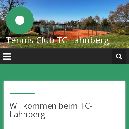
Zum
Inhalt
springen
Tennis-Club TC Lahnberg
Willkommen beim TC-
Lahnberg